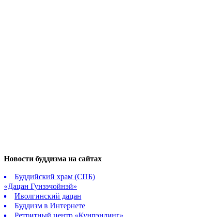
Новости буддизма на сайтах
Буддийский храм (СПБ)
«Дацан Гунзэчойнэй»
Иволгинский дацан
Буддизм в Интернете
Ретритный центр «Кунпэнлинг»