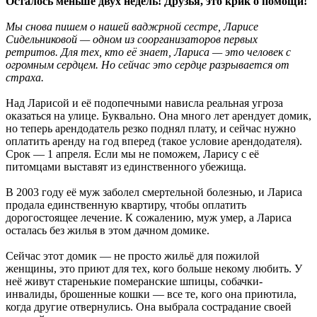
Осталось меньше двух недель! Друзья, это крик о помощи!
Мы снова пишем о нашей ваджрной сестре, Ларисе
Сидельниковой — одном из соорганизаторов первых
ретритов. Для тех, кто её знает, Лариса — это человек с
огромным сердцем. Но сейчас это сердце разрывается от
страха.
Над Ларисой и её подопечными нависла реальная угроза
оказаться на улице. Буквально. Она много лет арендует домик,
но теперь арендодатель резко поднял плату, и сейчас нужно
оплатить аренду на год вперед (такое условие арендодателя).
Срок — 1 апреля. Если мы не поможем, Ларису с её
питомцами выставят из единственного убежища.
В 2003 году её муж заболел смертельной болезнью, и Лариса
продала единственную квартиру, чтобы оплатить
дорогостоящее лечение. К сожалению, муж умер, а Лариса
осталась без жилья в этом дачном домике.
Сейчас этот домик — не просто жильё для пожилой
женщины, это приют для тех, кого больше некому любить. У
неё живут старенькие померанские шпицы, собачки-
инвалиды, брошенные кошки — все те, кого она приютила,
когда другие отвернулись. Она выбрала сострадание своей