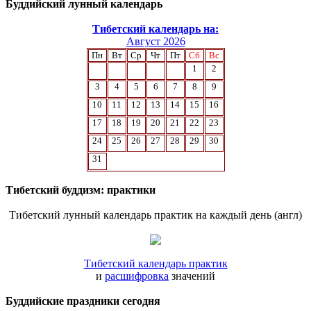
Буддийский лунный календарь
Тибетский календарь на:
Август 2026
Пн
Вт
Ср
Чт
Пт
Сб
Вс
1
2
3
4
5
6
7
8
9
10
11
12
13
14
15
16
17
18
19
20
21
22
23
24
25
26
27
28
29
30
31
Тибетский буддизм: практики
Тибетский лунный календарь практик на каждый день (англ)
Тибетский календарь практик
и
расшифровка
значений
Буддийские праздники сегодня