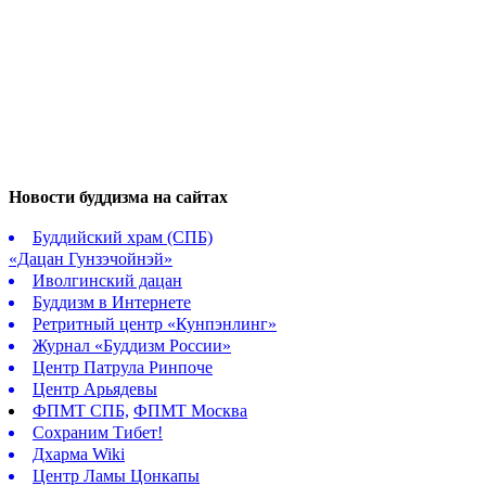
Новости буддизма на сайтах
Буддийский храм (СПБ)
«Дацан Гунзэчойнэй»
Иволгинский дацан
Буддизм в Интернете
Ретритный центр «Кунпэнлинг»
Журнал «Буддизм России»
Центр Патрула Ринпоче
Центр Арьядевы
ФПМТ СПБ,
ФПМТ Москва
Сохраним Тибет!
Дхарма Wiki
Центр Ламы Цонкапы