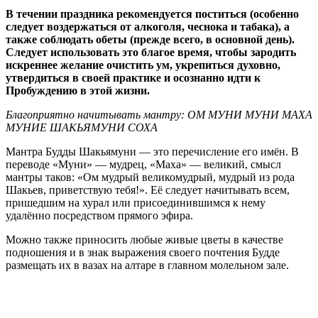
В течении праздника рекомендуется поститься (особенно
следует воздержаться от алкоголя, чеснока и табака), а
также соблюдать обеты (прежде всего, в основной день).
Следует использовать это благое время, чтобы зародить
искреннее желание очистить ум, укрепиться духовно,
утвердиться в своей практике и осознанно идти к
Пробуждению в этой жизни.
Благоприятно начитывать мантру: ОМ МУНИ МУНИ МАХА
МУНИЕ ШАКЬЯМУНИ СОХА
Мантра Будды Шакьямуни — это перечисление его имён. В
переводе «Муни» — мудрец, «Маха» — великий, смысл
мантры таков: «Ом мудрый великомудрый, мудрый из рода
Шакьев, приветствую тебя!». Её следует начитывать всем,
пришедшим на хурал или присоединившимся к нему
удалённо посредством прямого эфира.
Можно также приносить любые живые цветы в качестве
подношения и в знак выражения своего почтения Будде
размещать их в вазах на алтаре в главном молельном зале.