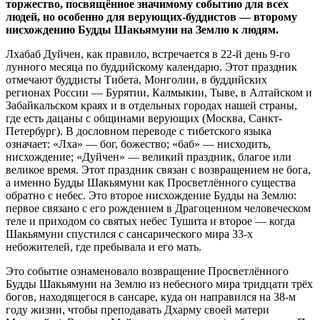
торжество, посвящённое значимому событию для всех
людей, но особенно для
верующих-буддистов
— второму
нисхождению Будды Шакьямуни на Землю к людям.
Лхабаб Дуйчен, как правило, встречается в 22-й день 9-го
лунного месяца по буддийскому календарю. Этот праздник
отмечают буддисты Тибета, Монголии, в буддийских
регионах России — Бурятии, Калмыкии, Тыве, в Алтайском и
Забайкальском краях и в отдельных городах нашей страны,
где есть дацаны с общинами верующих (Москва, Санкт-
Петербург). В дословном переводе с тибетского языка
означает: «Лха» — бог, божество; «баб» — нисходить,
нисхождение; «Дуйчен» — великий праздник, благое или
великое время. Этот праздник связан с возвращением не бога,
а именно Будды Шакьямуни как Просветлённого существа
обратно с небес. Это второе нисхождение Будды на Землю:
первое связано с его рождением в Драгоценном человеческом
теле и приходом со святых небес Тушита и второе — когда
Шакьямуни спустился с сансарического мира 33-х
небожителей, где пребывала и его мать.
Это событие ознаменовало возвращение Просветлённого
Будды Шакьямуни на Землю из небесного мира тридцати трёх
богов, находящегося в сансаре, куда он направился на 38-м
году жизни, чтобы преподавать Дхарму своей матери