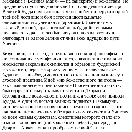
Махамайе («Великая Майя» — на санскрите) и божествам. По
преданию, спустя неделю после 15-го дня девятого месяца
Великий Будда спустился на землю с небес по нерукотворной
тройной лестнице и был встречен шестнадцатью
ближайшими его учениками (архатами). Именно им в
главный, второй, праздничный день буддийские ламы
посвящают хуралы и особые ритуалы, восхваляют их и
благодарят за благое деяние от лица всех идущих по пути
Учения.
Безусловно, эта легенда представлена в виде философского
повествования с метафоричным содержанием и соткана из
множества сакральных символов и образов из буддийской
космологии, через которые ученикам — последователям
буддизма — необходимо выстраивать ясное понимание сути
духовной практики. Иной мир божественного пантеона —
как символическое представление Просветлённого опыта,
благодаря которому открывается истина Дхармы и
безграничные возможности познания, а также сама природа
Будды. А один из восьми великих подвигов Шакьямуни,
история которого в основе описываемого праздника — это
напоминание верующим о безграничном сочувствии Учителя
ко всем живым существам, следствием которого стало его
земное воплощение (нисхождение с небес) для передачи
Дхармы. Архаты стали прообразом первой Сангхи.