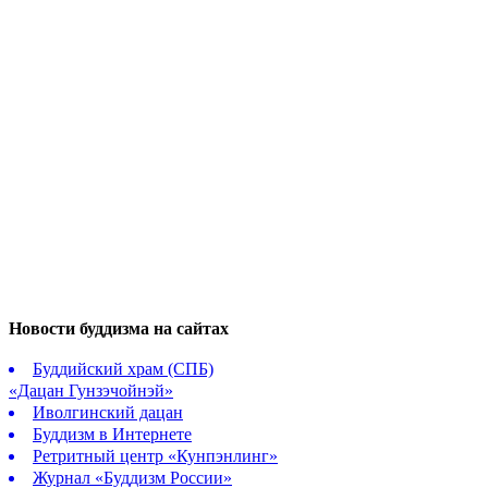
Новости буддизма на сайтах
Буддийский храм (СПБ)
«Дацан Гунзэчойнэй»
Иволгинский дацан
Буддизм в Интернете
Ретритный центр «Кунпэнлинг»
Журнал «Буддизм России»