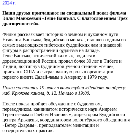
Наши друзья приглашают на специальный показ фильма
Эллы Манжеевой «Геше Вангьял. С благословением Трех
драгоценностей».
Фильм рассказывает историю о земном и духовном пути
Нгаванга Вангьяла, буддийского монаха, ставшего одним из
самых выдающихся тибетских буддийских лам и знаковой
фигуры в распространении буддизма на Западе.
Геше Вангьял, этнический калмык, родился в
дореволюционной России, провел более 30 лет в Тибете и
Индии, достигнув буддийской ученой степени «геше»,
приехал в США и сыграл важную роль в организации
первого визита Далай-ламы в Америку в 1979 году.
Показ состоится 19 июня в киностудии «Лендок» по адресу:
наб. Крюкова канала, д. 12. Начало в 19:00.
После показа пройдет обсуждение с буддологом,
переводчиком, кандидатом исторических наук Андреем
Терентьевым и Глебом Ивановым, директором Буддийского
центра Арьядевы, координатором волонтёрского объединения
«Ветер Дхармы», преподавателем медитации и
созерцательных практик.