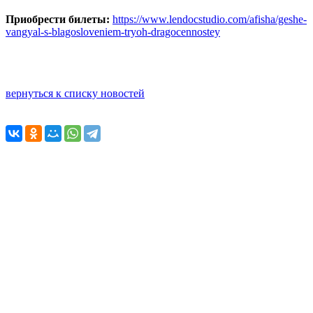
Приобрести билеты:
https://www.lendocstudio.com/afisha/geshe-
vangyal-s-blagosloveniem-tryoh-dragocennostey
вернуться к списку новостей