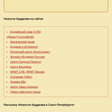
Новости буддизма на сайтах
Буддийский храм (СПБ)
«Дацан Гунзэчойнэй»
Иволгинский дацан
Буддизм в Интернете
Ретритный центр «Кунпэнлинг»
Журнал «Буддизм России»
Центр Патрула Ринпоче
Центр Арьядевы
ФПМТ СПБ,
ФПМТ Москва
Сохраним Тибет!
Дхарма Wiki
Центр Ламы Цонкапы
Уроки тибетского языка
Рассылка «Новости буддизма в Санкт-Петербурге»