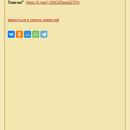
Тхан-ки”
:
https://t.me/+J2hCfZlgqqtjZTQy
вернуться к списку новостей