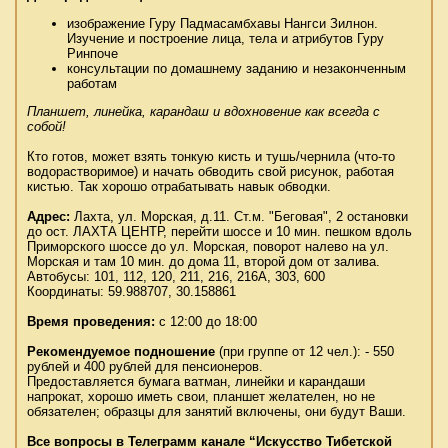
изображение Гуру Падмасамбхавы Нангси Зилнон.
Изучение и построение лица, тела и атрибутов Гуру
Ринпоче
консультации по домашнему заданию и незаконченным
работам
Планшет, линейка, карандаш и вдохновение как всегда с
собой!
Кто готов, может взять тонкую кисть и тушь/чернила (что-то
водорастворимое) и начать обводить свой рисунок, работая
кистью. Так хорошо отрабатывать навык обводки.
Адрес:
Лахта, ул. Морская, д.11. Ст.м. "Беговая", 2 остановки
до ост. ЛАХТА ЦЕНТР, перейти шоссе и 10 мин. пешком вдоль
Приморского шоссе до ул. Морская, поворот налево на ул.
Морская и там 10 мин. до дома 11, второй дом от залива.
Автобусы: 101, 112, 120, 211, 216, 216А, 303, 600
Координаты: 59.988707, 30.158861
Время проведения:
с 12:00 до 18:00
Рекомендуемое подношение
(при группе от 12 чел.): - 550
рублей и 400 рублей для пенсионеров.
Предоставляется бумага ватман, линейки и карандаши
напрокат, хорошо иметь свои, планшет желателен, но не
обязателен; образцы для занятий включены, они будут Ваши.
Все вопросы в Телеграмм канале “Искусство Тибетской