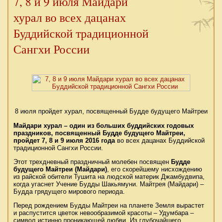
7, 8 и 9 июля Майдари
хурал во всех дацанах
Буддийской традиционной
Сангхи России
8 июля пройдет хурал, посвященный Будде будущего Майтреи
Майдари хурал – один из больших буддийских годовых
праздников, посвященный Будде будущего Майтреи,
пройдет 7, 8 и 9 июля 2016 года
во всех дацанах Буддийской
традиционной Сангхи России.
Этот трехдневный праздничный молебен посвящен
Будде
будущего Майтреи (Майдари)
, его скорейшему нисхождению
из райской обители Тушита на людской материк Джамбудвипа,
когда угаснет Учение Будды Шакьямуни. Майтрея (Майдари) –
Будда грядущего мирового периода.
Перед рождением Будды Майтреи на планете Земля вырастет
и распустится цветок невообразимой красоты – Удумбара –
символ истинно проникающей любви. Из глубочайшего