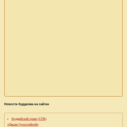
Новости буддизма на сайтах
Буддийский храм (СПБ)
«Дацан Гунзэчойнэй»