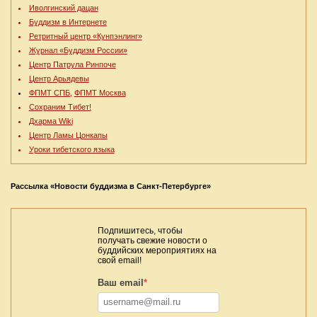
Иволгинский дацан
Буддизм в Интернете
Ретритный центр «Кунпэнлинг»
Журнал «Буддизм России»
Центр Патрула Ринпоче
Центр Арьядевы
ФПМТ СПБ,
ФПМТ Москва
Сохраним Тибет!
Дхарма Wiki
Центр Ламы Цонкапы
Уроки тибетского языка
Рассылка «Новости буддизма в Санкт-Петербурге»
Подпишитесь, чтобы
получать свежие новости о
буддийских мероприятиях на
свой email!
Ваш email
*