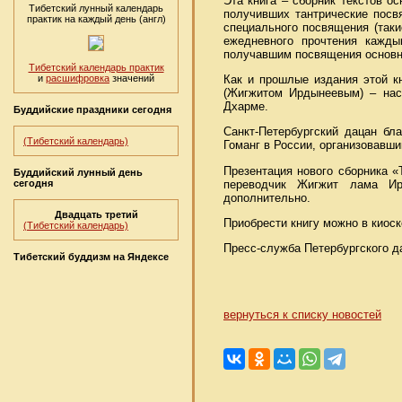
Эта книга – сборник текстов о
Тибетский лунный календарь
получивших тантрические посв
практик на каждый день (англ)
специального посвящения (таки
ежедневного прочтения кажды
получавшим посвящения основн
Тибетский календарь практик
Как и прошлые издания этой к
и
расшифровка
значений
(Жигжитом Ирдынеевым) – нас
Дхарме.
Буддийские праздники сегодня
Санкт-Петербургский дацан бл
(Тибетский календарь)
Гоманг в России, организовавшим
Презентация нового сборника «
Буддийский лунный день
переводчик Жигжит лама Ир
сегодня
дополнительно.
Двадцать третий
Приобрести книгу можно в киоск
(Тибетский календарь)
Пресс-служба Петербургского д
Тибетский буддизм на Яндексе
вернуться к списку новостей