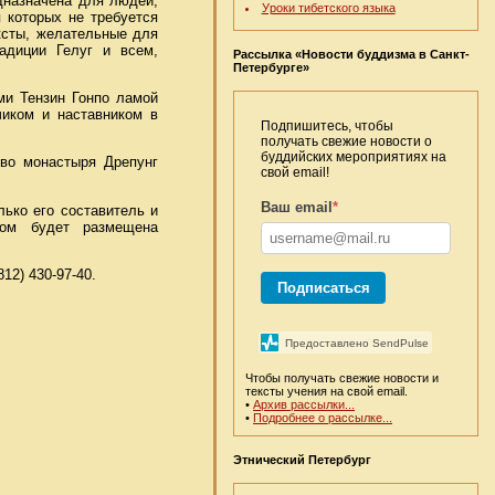
едназначена для людей,
Уроки тибетского языка
 которых не требуется
ексты, желательные для
адиции Гелуг и всем,
Рассылка «Новости буддизма в Санкт-
Петербурге»
ми Тензин Гонпо ламой
иком и наставником в
Подпишитесь, чтобы
получать свежие новости о
буддийских мероприятиях на
тво монастыря Дрепунг
свой email!
Ваш email
*
лько его составитель и
том будет размещена
12) 430-97-40.
Подписаться
Предоставлено SendPulse
Чтобы получать свежие новости и
тексты учения на свой email.
•
Архив рассылки...
•
Подробнее о рассылке...
Этнический Петербург