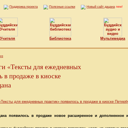
Поддержка проекта
Полезные ссылки
Новый сайт дацана
new!
Учителя
Библиотека
Мультимедиа
ге
ги «Тексты для ежедневных
ь в продаже в киоске
цана
ацана появилось в продаже новое расширенное и дополненное и