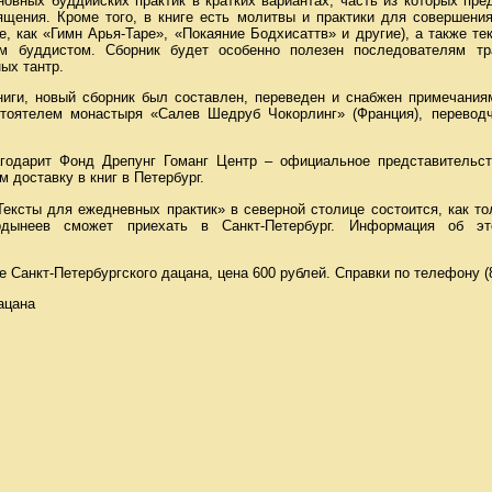
сновных буддийских практик в кратких вариантах, часть из которых пр
ящения. Кроме того, в книге есть молитвы и практики для совершения
е, как «Гимн Арья-Таре», «Покаяние Бодхисаттв» и другие), а также т
м буддистом. Сборник будет особенно полезен последователям тр
ых тантр.
ниги, новый сборник был составлен, переведен и снабжен примечания
тоятелем монастыря «Салев Шедруб Чокорлинг» (Франция), переводч
агодарит Фонд Дрепунг Гоманг Центр – официальное представительс
 доставку в книг в Петербург.
Тексты для ежедневных практик» в северной столице состоится, как то
дынеев сможет приехать в Санкт-Петербург. Информация об э
е Санкт-Петербургского дацана, цена 600 рублей. Справки по телефону (8
ацана