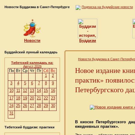
Новости Буддизма в Санкт-Петербурге
Подписка на буддийские новости
Новости
Буддизм
Буддийский лунный календарь
Новости буддизма в Санкт-Петербур
Тибетский календарь на:
Август 2026
Новое издание кни
Пн
Вт
Ср
Чт
Пт
Сб
Вс
1
2
практик» появилос
3
4
5
6
7
8
9
Петербургского да
10
11
12
13
14
15
16
17
18
19
20
21
22
23
24
25
26
27
28
29
30
31
В киоске Петербургского д
ежедневных практик».
Тибетский буддизм: практики