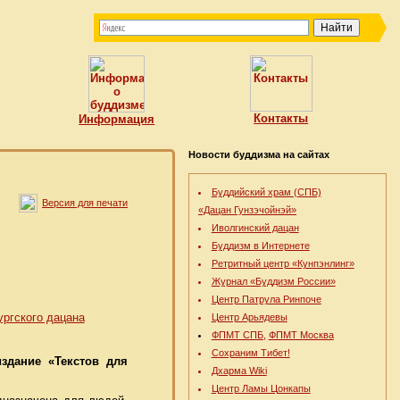
Контакты
Информация
Новости буддизма на сайтах
Буддийский храм (СПБ)
Версия для печати
«Дацан Гунзэчойнэй»
Иволгинский дацан
Буддизм в Интернете
Ретритный центр «Кунпэнлинг»
Журнал «Буддизм России»
Центр Патрула Ринпоче
Центр Арьядевы
ФПМТ СПБ,
ФПМТ Москва
Сохраним Тибет!
здание «Текстов для
Дхарма Wiki
Центр Ламы Цонкапы