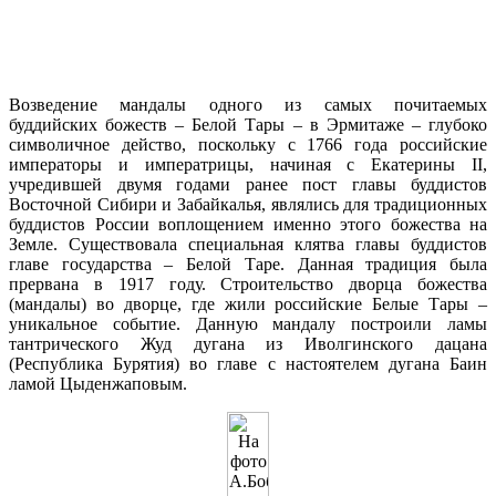
Возведение мандалы одного из самых почитаемых
буддийских божеств – Белой Тары – в Эрмитаже – глубоко
символичное действо, поскольку с 1766 года российские
императоры и императрицы, начиная с Екатерины II,
учредившей двумя годами ранее пост главы буддистов
Восточной Сибири и Забайкалья, являлись для традиционных
буддистов России воплощением именно этого божества на
Земле. Существовала специальная клятва главы буддистов
главе государства – Белой Таре. Данная традиция была
прервана в 1917 году. Строительство дворца божества
(мандалы) во дворце, где жили российские Белые Тары –
уникальное событие. Данную мандалу построили ламы
тантрического Жуд дугана из Иволгинского дацана
(Республика Бурятия) во главе с настоятелем дугана Баин
ламой Цыденжаповым.