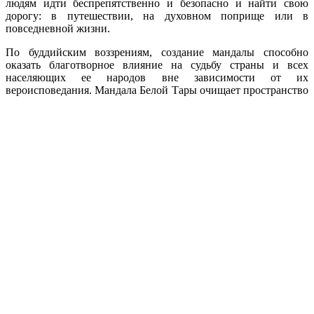
людям идти беспрепятственно и безопасно и найти свою
дорогу: в путешествии, на духовном поприще или в
повседневной жизни.
По буддийским воззрениям, создание мандалы способно
оказать благотворное влияние на судьбу страны и всех
населяющих ее народов вне зависимости от их
вероисповедания. Мандала Белой Тары очищает пространство
и вносит гармонию в отношения между людьми, направляя их
помыслы к идеалам мира и созидания. Кто-то рассматривает
мандалу как произведение искусства, кто-то – как священный
объект, но в любом случае она дарит людям столько
положительной и благословенной энергии, сколько песчинок
уходит на ее построение.
Ритуал разбора мандалы включает в себя подношение
песка мандалы хозяевам воды – нагам и раздачу песка
всем желающим
, этот песок будет оберегать их от болезней и
несчастий. Обрядом разбора мандалы ламы стараются еще раз
подчеркнуть непостоянство и мимолетность бытия, направить
людей на поиски истинного знания, способного принести
благо всем живым существам во Вселенной.
Вход на выставку во время ритуала разбора мандалы по
входным билетам в Эрмитаж. Выставка находится на 3-м