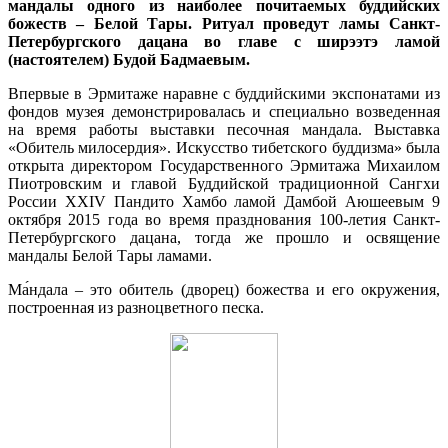
мандалы одного из наиболее почитаемых буддийских
божеств – Белой Тары. Ритуал проведут ламы Санкт-
Петербургского дацана во главе с ширээтэ ламой
(настоятелем) Будой Бадмаевым.
Впервые в Эрмитаже наравне с буддийскими экспонатами из
фондов музея демонстрировалась и специально возведенная
на время работы выставки песочная мандала. Выставка
«Обитель милосердия». Искусство тибетского буддизма» была
открыта директором Государственного Эрмитажа Михаилом
Пиотровским и главой Буддийской традиционной Сангхи
России XXIV Пандито Хамбо ламой Дамбой Аюшеевым 9
октября 2015 года во время празднования 100-летия Санкт-
Петербургского дацана, тогда же прошло и освящение
мандалы Белой Тары ламами.
Ма́ндала – это обитель (дворец) божества и его окружения,
построенная из разноцветного песка.