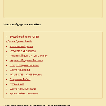
Новости буддизма на сайтах
Буддийский храм (СПБ)
«Дацан Гунзэчойнэй»
Иволгинский дацан
Буддизм в Интернете
Ретритный центр «Кунпэнлинг»
Журнал «Буддизм России»
Центр Патрула Ринпоче
Центр Арьядевы
ФПМТ СПБ,
ФПМТ Москва
Сохраним Тибет!
Дхарма Wiki
Центр Ламы Цонкапы
Уроки тибетского языка
Рассылка «Новости буддизма в Санкт-Петербурге»