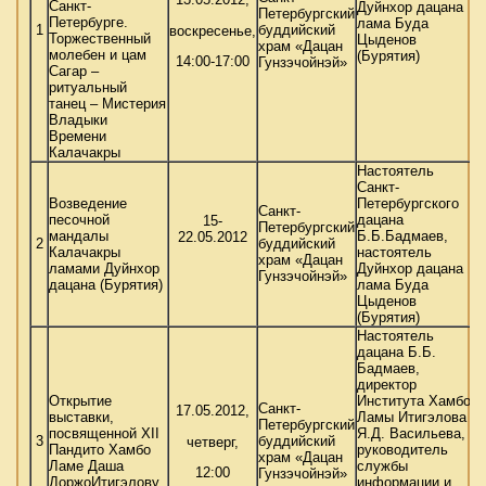
Санкт-
Дуйнхор дацана
Петербургский
Петербурге.
лама Буда
1
буддийский
воскресенье,
Торжественный
Цыденов
храм «Дацан
молебен и цам
(Бурятия)
14:00-17:00
Гунзэчойнэй»
Сагар –
ритуальный
танец – Мистерия
Владыки
Времени
Калачакры
Настоятель
Санкт-
Возведение
Петербургского
Санкт-
песочной
дацана
15-
Петербургский
мандалы
Б.Б.Бадмаев,
22.05.2012
2
буддийский
Калачакры
настоятель
храм «Дацан
ламами Дуйнхор
Дуйнхор дацана
Гунзэчойнэй»
дацана (Бурятия)
лама Буда
Цыденов
(Бурятия)
Настоятель
дацана Б.Б.
Бадмаев,
директор
Открытие
Института Хамбо
Санкт-
17.05.2012,
выставки,
Ламы Итигэлова
Петербургский
посвященной XII
Я.Д. Васильева,
3
буддийский
четверг,
Пандито Хамбо
руководитель
храм «Дацан
Ламе Даша
службы
12:00
Гунзэчойнэй»
ДоржоИтигэлову
информации и