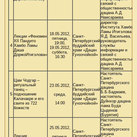
связей с
общественностью
дацана А.Д.
Намсараева
директор
Института Хамбо
Ламы Итигэлова
18.05.2012,
Лекции «Феномен
Санкт-
Я.Д. Васильева,
пятница,
XII Пандито
Петербургский
руководитель
19:00,
4
Хамбо Ламы
буддийский
службы
19.05.2012,
Даша
храм «Дацан
информации и
суббота,
ДоржоИтигэлова»
Гунзэчойнэй»
связей с
16:30
общественностью
дацана А.Д.
Намсараева
Настоятель
Санкт-
Цам Чодгар –
Петербургского
ритуальный
Санкт-
23.05.2012,
дацана
танец –
Петербургский
Б.Б.Бадмаев,
5
подношение
буддийский
среда,
настоятель
Калачакре и его
храм «Дацан
Дуйнхор дацана
14:00
свите из 722
Гунзэчойнэй»
лама Буда
божеств
Цыденов
(Бурятия)
Настоятель
Санкт-
25.05.2012,
Петербургского
Санкт-
дацана
Лекция,
Петербургский
пятница,