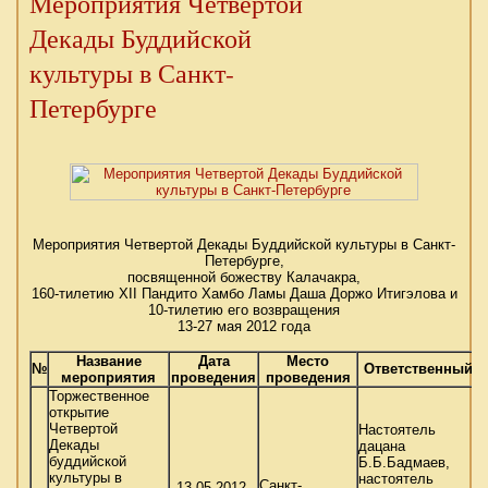
Мероприятия Четвертой
Декады Буддийской
культуры в Санкт-
Петербурге
Мероприятия Четвертой Декады Буддийской культуры в Санкт-
Петербурге,
посвященной божеству Калачакра,
160-тилетию XII Пандито Хамбо Ламы Даша Доржо Итигэлова и
10-тилетию его возвращения
13-27 мая 2012 года
Название
Дата
Место
№
Ответственный
мероприятия
проведения
проведения
Торжественное
открытие
Четвертой
Настоятель
Декады
дацана
буддийской
Б.Б.Бадмаев,
культуры в
настоятель
Санкт-
13.05.2012,