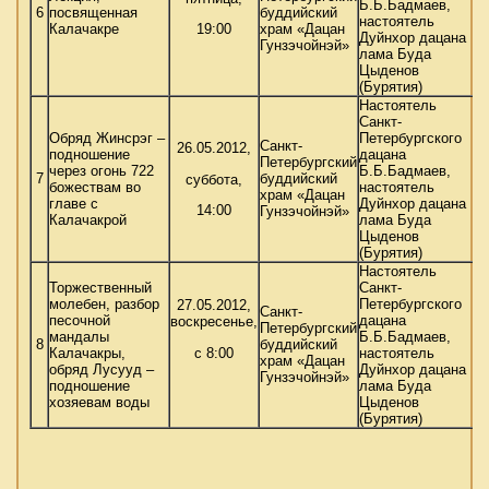
Б.Б.Бадмаев,
6
посвященная
буддийский
настоятель
19:00
Калачакре
храм «Дацан
Дуйнхор дацана
Гунзэчойнэй»
лама Буда
Цыденов
(Бурятия)
Настоятель
Санкт-
Обряд Жинсрэг –
Петербургского
Санкт-
26.05.2012,
подношение
дацана
Петербургский
через огонь 722
Б.Б.Бадмаев,
7
буддийский
суббота,
божествам во
настоятель
храм «Дацан
главе с
Дуйнхор дацана
14:00
Гунзэчойнэй»
Калачакрой
лама Буда
Цыденов
(Бурятия)
Настоятель
Торжественный
Санкт-
молебен, разбор
Петербургского
27.05.2012,
Санкт-
песочной
дацана
воскресенье,
Петербургский
мандалы
Б.Б.Бадмаев,
8
буддийский
с 8:00
Калачакры,
настоятель
храм «Дацан
обряд Лусууд –
Дуйнхор дацана
Гунзэчойнэй»
подношение
лама Буда
хозяевам воды
Цыденов
(Бурятия)