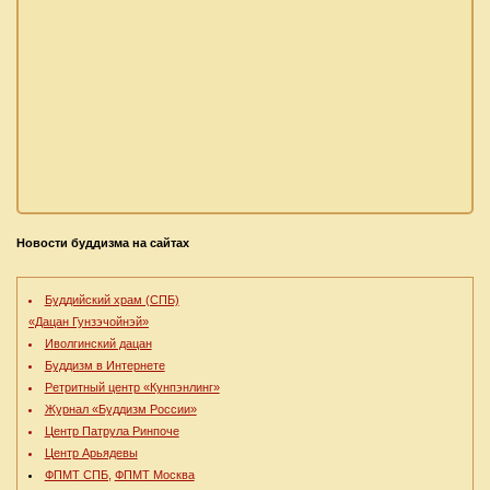
Новости буддизма на сайтах
Буддийский храм (СПБ)
«Дацан Гунзэчойнэй»
Иволгинский дацан
Буддизм в Интернете
Ретритный центр «Кунпэнлинг»
Журнал «Буддизм России»
Центр Патрула Ринпоче
Центр Арьядевы
ФПМТ СПБ,
ФПМТ Москва