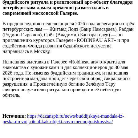
буддийского ритуала и религиозный
арт-объект
благодаря
петербургским ламам временно разместилась в
современной московской Галерее.
В предпоследнюю неделю апреля 2026 года делегация из трёх
петербургских лам — Жигмед Лодэ (Баир Намсараев), Рабдан
(Родион Гырылов), Соёл (Владимир Банзаракцаев) — по
приглашению кураторов Галереи «ROBINEAU ART» и при
содействии Фонда развития буддийского искусства
направилась в Москву.
Нынешняя выставка в Галерее «Robineau art» открыта для
знакомства с художниками и для коллекционеров до 30 мая
2026 года. Не изменяя буддийским традициям, и нынешняя
построенная мандала пройдёт через свой обряд сакрального
разрушения, а Просветлённую богиню Зелёную Тару
священнослужители ритуально проводят в её небесную
обитель.
Источник:
https://dazanspb.ru/news/buddijskaya-mandala-iz-
peska-drevnij-ritual-kak-objekt-sovremennogo-iskusstva/