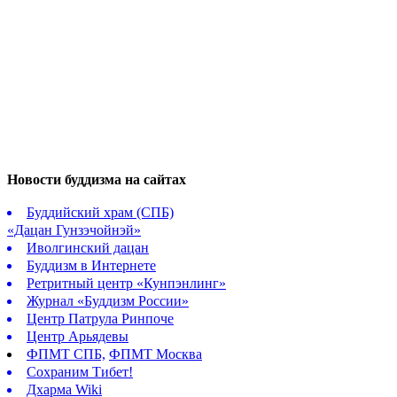
Новости буддизма на сайтах
Буддийский храм (СПБ)
«Дацан Гунзэчойнэй»
Иволгинский дацан
Буддизм в Интернете
Ретритный центр «Кунпэнлинг»
Журнал «Буддизм России»
Центр Патрула Ринпоче
Центр Арьядевы
ФПМТ СПБ,
ФПМТ Москва
Сохраним Тибет!
Дхарма Wiki