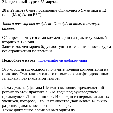
21-недельный курс с 28 марта.
28 и 29 марта будет посвящение Одиночного Ямантаки в 12
ночи (Мск) (4 pm EST)
Записи посвящения не будет! Оно будет только вживую
онлайн.
С 1 апреля начнутся сами комментарии на практику каждый
вторник в 12 ночи.
Записи комментариев будут доступны в течении и после курса
без ограничений по времени.
Подробнее о курсе:
https://maitreyasangha.ru/yama
Это хорошая возможность получить полный комментарий на
практику Ямантаки от одного из высококвалифицированных
западных практиков этой тантры.
Лама Джампа (Джампа Шенман) выполнил трехлехлетний
ретрит по этой практике в 80-е годы под руководством
предыдущего Линга Ринпоче. И он один из первых западных
учеников, которому Его Святейшество Далай-лама 14 лично
разрешил давать посвящения на Западе.
Также длительное время он был одним из