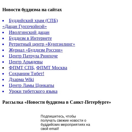
Новости буддизма на сайтах
Буддийский храм (СПБ)
«Дацан Гунзэчойнэй»
Иволгинский дацан
Буддизм в Интернете
Ретритный центр «Кунпэнлинг»
Журнал «Буддизм России»
Центр Патрула Ринпоче
Центр Арьядевы
ФПМТ СПБ,
ФПМТ Москва
Сохраним Тибет!
Дхарма Wiki
Центр Ламы Цонкапы
Уроки тибетского языка
Рассылка «Новости буддизма в Санкт-Петербурге»
Подпишитесь, чтобы
получать свежие новости о
буддийских мероприятиях на
свой email!