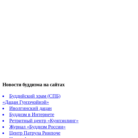
Новости буддизма на сайтах
Буддийский храм (СПБ)
«Дацан Гунзэчойнэй»
Иволгинский дацан
Буддизм в Интернете
Ретритный центр «Кунпэнлинг»
Журнал «Буддизм России»
Центр Патрула Ринпоче