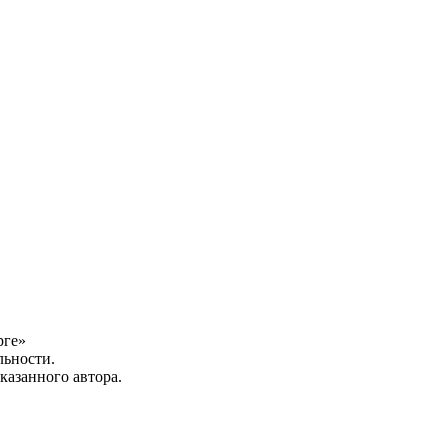
рге»
льности.
казанного автора.