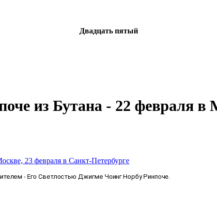
Двадцать пятый
оче из Бутана - 22 февраля в 
чителем - Его Светлостью Джигме Чоинг Норбу Ринпоче.