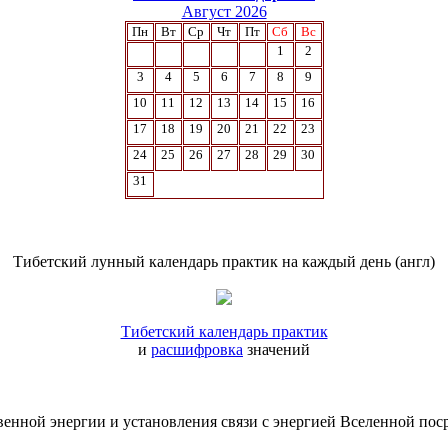
Август 2026
Пн
Вт
Ср
Чт
Пт
Сб
Вс
1
2
3
4
5
6
7
8
9
10
11
12
13
14
15
16
17
18
19
20
21
22
23
24
25
26
27
28
29
30
31
Тибетский лунный календарь практик на каждый день (англ)
Тибетский календарь практик
и
расшифровка
значений
твенной энергии и установления связи с энергией Вселенной п