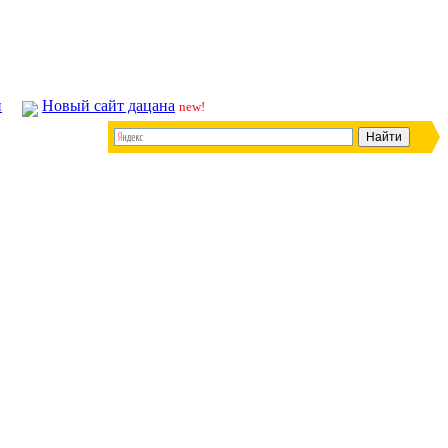
и
Новый сайт дацана
new!