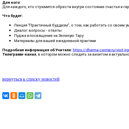
Для кого:
Для каждого, кто стремится обрести внутри состояние счастья и га
Что будет:
Лекция "Практичный буддизм", о том, как работать со своим 
Диалог: вопросы - ответы
Пуджа и посвящение на Зеленую Тару
Материалы для вашей ежедневной практики
Подробная информация об Учителе:
https://dharma-center.ru/visit-j
Телеграмм-канал
, в котором можно следить за визитом и актуаль
вернуться к списку новостей