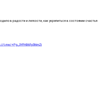
дило в радости и легкости, как укрепиться в состоянии счастья
s://t.me/+Pg_3YFHB6fg5NmZi