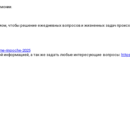
рмонии.
умом, чтобы решение ежедневных вопросов и жизненных задач происхо
igme-rinpoche-2025
ной информацией, а так же задать любые интересующие вопросы:
http