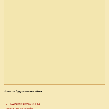
Новости буддизма на сайтах
Буддийский храм (СПБ)
«Дацан Гунзэчойнэй»