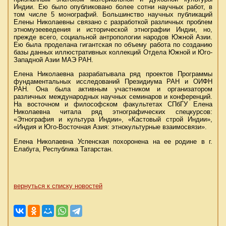
Индии. Ею было опубликовано более сотни научных работ, в
том числе 5 монографий. Большинство научных публикаций
Елены Николаевны связано с разработкой различных проблем
этномузееведения и исторической этнографии Индии, но,
прежде всего, социальной антропологии народов Южной Азии.
Ею была проделана гигантская по объему работа по созданию
базы данных иллюстративных коллекций Отдела Южной и Юго-
Западной Азии МАЭ РАН.
Елена Николаевна разрабатывала ряд проектов Программы
фундаментальных исследований Президиума РАН и ОИФН
РАН. Она была активным участником и организатором
различных международных научных семинаров и конференций.
На восточном и философском факультетах СПбГУ Елена
Николаевна читала ряд этнографических спецкурсов:
«Этнография и культура Индии», «Кастовый строй Индии»,
«Индия и Юго-Восточная Азия: этнокультурные взаимосвязи».
Елена Николаевна Успенская похоронена на ее родине в г.
Елабуга, Республика Татарстан.
вернуться к списку новостей