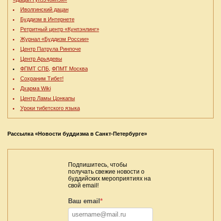
Иволгинский дацан
Буддизм в Интернете
Ретритный центр «Кунпэнлинг»
Журнал «Буддизм России»
Центр Патрула Ринпоче
Центр Арьядевы
ФПМТ СПБ,
ФПМТ Москва
Сохраним Тибет!
Дхарма Wiki
Центр Ламы Цонкапы
Уроки тибетского языка
Рассылка «Новости буддизма в Санкт-Петербурге»
Подпишитесь, чтобы
получать свежие новости о
буддийских мероприятиях на
свой email!
Ваш email
*