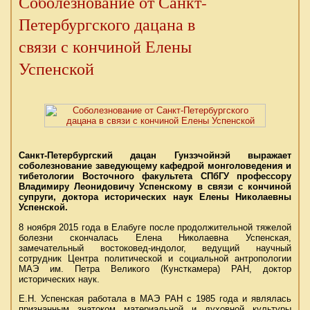
Соболезнование от Санкт-
Петербургского дацана в
связи с кончиной Елены
Успенской
Санкт-Петербургский дацан Гунзэчойнэй выражает
соболезнование заведующему кафедрой монголоведения и
тибетологии Восточного факультета СПбГУ профессору
Владимиру Леонидовичу Успенскому в связи с кончиной
супруги, доктора исторических наук Елены Николаевны
Успенской.
8 ноября 2015 года в Елабуге после продолжительной тяжелой
болезни скончалась Елена Николаевна Успенская,
замечательный востоковед-индолог, ведущий научный
сотрудник Центра политической и социальной антропологии
МАЭ им. Петра Великого (Кунсткамера) РАН, доктор
исторических наук.
Е.Н. Успенская работала в МАЭ РАН с 1985 года и являлась
признанным знатоком материальной и духовной культуры